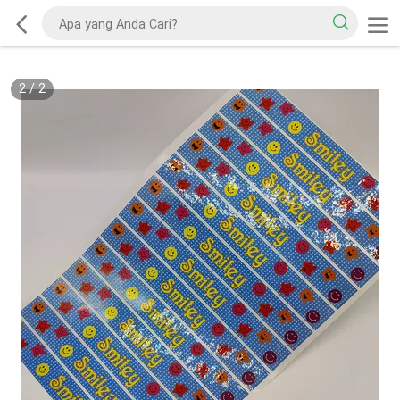
2
/
2