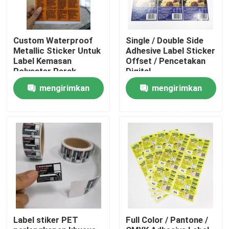
Produk
Custom Waterproof
Single / Double Side
Metallic Sticker Untuk
Adhesive Label Sticker
Label Kemasan
Offset / Pencetakan
Stiker label perekat
Polyester Perak
Digital
mengirimkan
mengirimkan
Stiker label kemasan
permintaan
permintaan
Label Ritel Kustom
Label Perekat Makanan
Label Botol Minuman
Label stiker PET
Full Color / Pantone /
Label Kosmetik Tahan Air