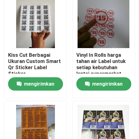
Kiss Cut Berbagai
Vinyl In Rolls harga
Ukuran Custom Smart
tahan air Label untuk
Qr Sticker Label
setiap kebutuhan
Sticker
lantai,supermarket
mengirimkan
mengirimkan
permintaan
permintaan
Rumah
Tentang kita
Kontak