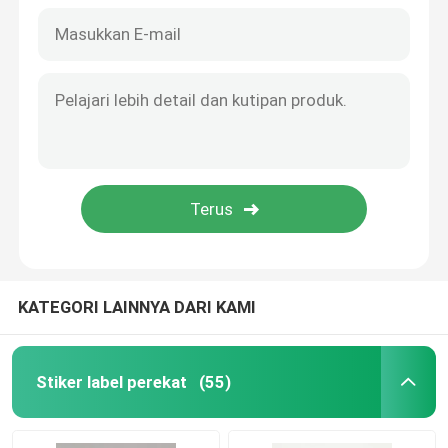
KATEGORI LAINNYA DARI KAMI
Rumah
Tentang kita
Stiker label perekat
(55)
Kontak