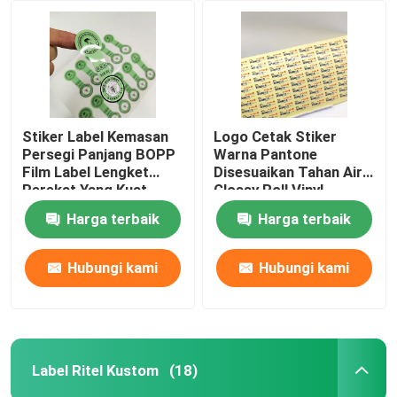
Pencetakan Label Farmasi
Label Anggur Perekat
Stiker Label Kemasan
Logo Cetak Stiker
Persegi Panjang BOPP
Warna Pantone
Label produk kimia
Film Label Lengket
Disesuaikan Tahan Air
Perekat Yang Kuat
Glossy Roll Vinyl
Sticker
Label Kebutuhan Rumah Tangga
Harga terbaik
Harga terbaik
Hubungi kami
Hubungi kami
Stiker Label Peringatan
Label Anti Palsu
Label Ritel Kustom
(18)
Pencetakan Label Data Variabel