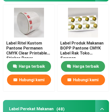
Stiker Epoxy 3D
Stiker Die Cut Kustom
Label Ritel Kustom
Label Produk Makanan
Patch Perbaikan Tiup
Pantone Permanen
BOPP Pantone CMYK
CMYK Clear Printable
Label Rak Toko
Sticker Paper
Sayuran
Harga terbaik
Harga terbaik
Hubungi kami
Hubungi kami
Label Perekat Makanan
(48)