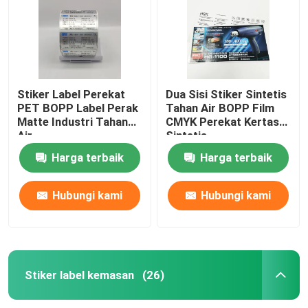
Produk
Stiker label perekat
Stiker Label Perekat
Dua Sisi Stiker Sintetis
PET BOPP Label Perak
Tahan Air BOPP Film
Matte Industri Tahan
CMYK Perekat Kertas
Stiker label kemasan
Air
Sintetis
Harga terbaik
Harga terbaik
Label Ritel Kustom
Hubungi kami
Hubungi kami
Label Perekat Makanan
Label Botol Minuman
Stiker label kemasan
(26)
Label Kosmetik Tahan Air