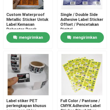
Produk
Custom Waterproof
Single / Double Side
Metallic Sticker Untuk
Adhesive Label Sticker
Label Kemasan
Offset / Pencetakan
Polyester Perak
Digital
Stiker label perekat
mengirimkan
mengirimkan
Stiker label kemasan
permintaan
permintaan
Label Ritel Kustom
Label Perekat Makanan
Label Botol Minuman
Label stiker PET
Full Color / Pantone /
perlengkapan khusus
CMYK Adhesive Label
Label Kosmetik Tahan Air