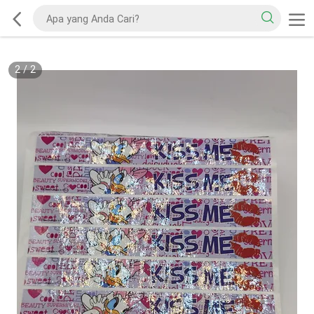
2
/
2