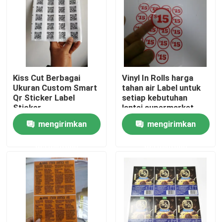
Kiss Cut Berbagai
Vinyl In Rolls harga
Ukuran Custom Smart
tahan air Label untuk
Qr Sticker Label
setiap kebutuhan
Sticker
lantai,supermarket
mengirimkan
mengirimkan
permintaan
permintaan
Rumah
Tentang kita
Kontak