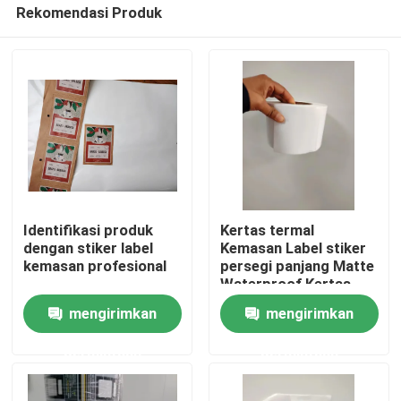
Rekomendasi Produk
Identifikasi produk
Kertas termal
dengan stiker label
Kemasan Label stiker
kemasan profesional
persegi panjang Matte
Rumah
Waterproof Kertas
Vinyl
mengirimkan
mengirimkan
Tentang kita
permintaan
permintaan
Kontak