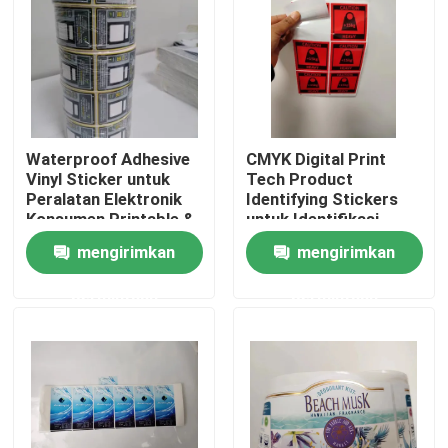
Produk
Stiker label perekat
Waterproof Adhesive
CMYK Digital Print
Vinyl Sticker untuk
Tech Product
Stiker label kemasan
Peralatan Elektronik
Identifying Stickers
Konsumen Printable &
untuk Identifikasi
bisa ditulis di area
Produk
Label Ritel Kustom
mengirimkan
mengirimkan
kosong
permintaan
permintaan
Label Perekat Makanan
Label Botol Minuman
Label Kosmetik Tahan Air