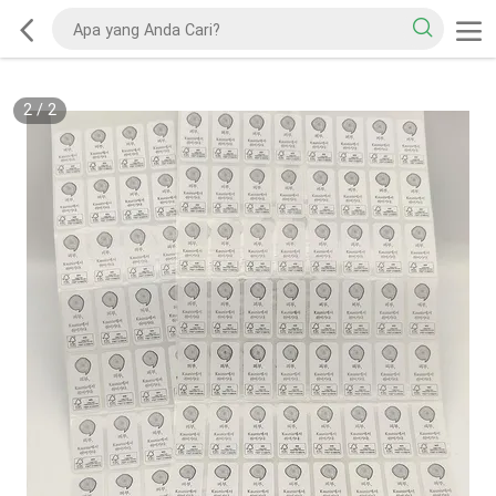
2
/
2