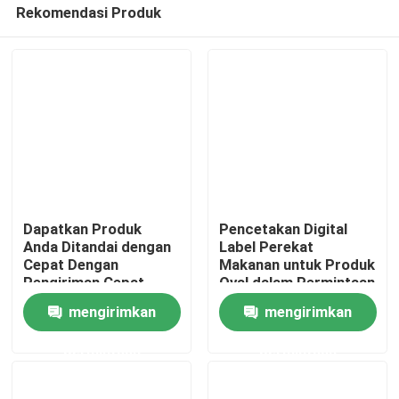
Rekomendasi Produk
Dapatkan Produk
Pencetakan Digital
Anda Ditandai dengan
Label Perekat
Cepat Dengan
Makanan untuk Produk
Rumah
Pengiriman Cepat
Oval dalam Permintaan
Dengan Mesin Label
Tinggi
mengirimkan
mengirimkan
Sticker Botol Express
Tentang kita
permintaan
permintaan
Kontak