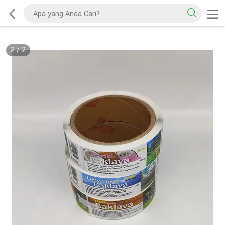
2
/
2