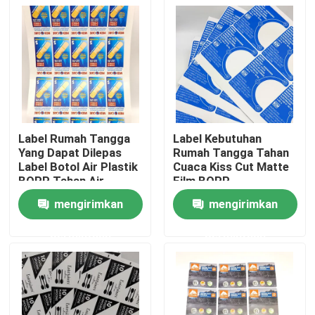
Label Rumah Tangga
Label Kebutuhan
Yang Dapat Dilepas
Rumah Tangga Tahan
Label Botol Air Plastik
Cuaca Kiss Cut Matte
BOPP Tahan Air
Film BOPP
mengirimkan
mengirimkan
Rumah
permintaan
permintaan
Tentang kita
Kontak