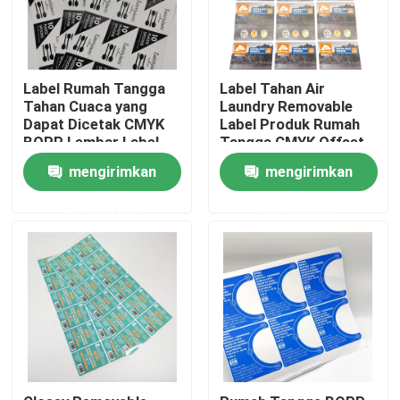
Produk
Label Rumah Tangga
Label Tahan Air
Tahan Cuaca yang
Laundry Removable
Stiker label perekat
Dapat Dicetak CMYK
Label Produk Rumah
BOPP Lembar Label
Tangga CMYK Offset
Perekat Yang Dapat
Stiker label kemasan
mengirimkan
mengirimkan
Dilepas
permintaan
permintaan
Label Ritel Kustom
Label Perekat Makanan
Label Botol Minuman
Label Kosmetik Tahan Air