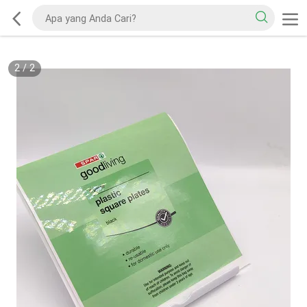
2
/
2