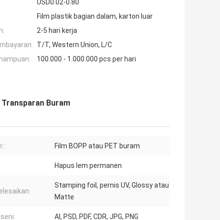
USD0.02-0.80
Film plastik bagian dalam, karton luar
n:
2-5 hari kerja
embayaran:
T/T, Western Union, L/C
mampuan:
100.000 - 1.000.000 pcs per hari
yl Transparan Buram
::
Film BOPP atau PET buram
Hapus lem permanen
Stamping foil, pernis UV, Glossy atau
lesaikan:
Matte
 seni:
AI, PSD, PDF, CDR, JPG, PNG