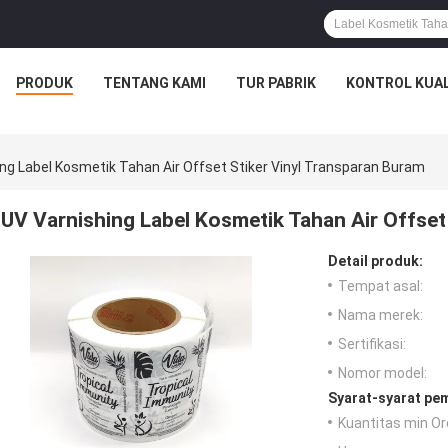
PRODUK
TENTANG KAMI
TUR PABRIK
KONTROL KUAL
ng Label Kosmetik Tahan Air Offset Stiker Vinyl Transparan Buram
UV Varnishing Label Kosmetik Tahan Air Offset
Detail produk:
Tempat asal:
Nama merek:
Sertifikasi:
Nomor model:
Syarat-syarat pe
Kuantitas min Or