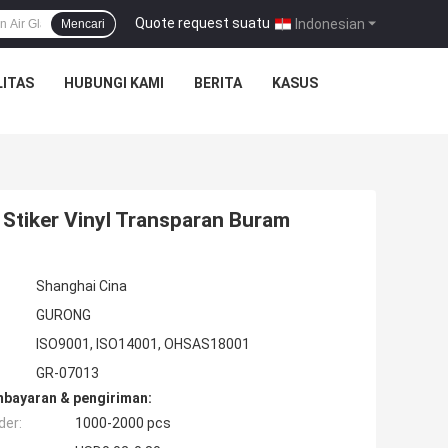
Quote request suatu
|
Indonesian
Mencari
ITAS
HUBUNGI KAMI
BERITA
KASUS
 Stiker Vinyl Transparan Buram
Shanghai Cina
GURONG
ISO9001, ISO14001, OHSAS18001
GR-07013
mbayaran & pengiriman:
der:
1000-2000 pcs