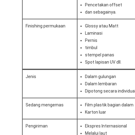
Pencetakan offset
dan sebagainya.
Finishing permukaan
Glossy atau Matt
Laminasi
Pernis
timbul
stempel panas
Spot lapisan UV dll.
Jenis
Dalam gulungan
Dalam lembaran
Dipotong secara individua
Sedang mengemas
Film plastik bagian dalam
Karton luar
Pengiriman
Ekspres Internasional
Melalui laut