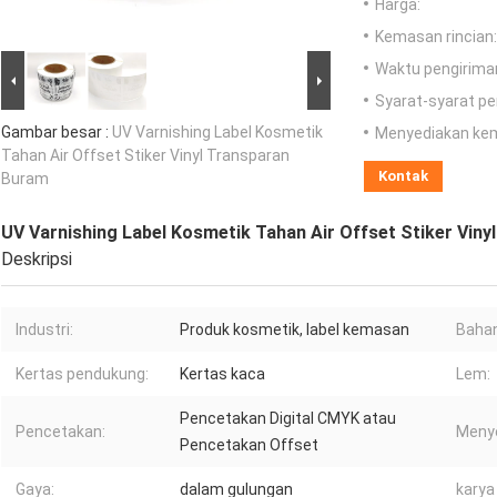
Harga:
Kemasan rincian:
Waktu pengirima
Syarat-syarat p
Gambar besar :
UV Varnishing Label Kosmetik
Menyediakan ke
Tahan Air Offset Stiker Vinyl Transparan
Kontak
Buram
UV Varnishing Label Kosmetik Tahan Air Offset Stiker Vin
Deskripsi
Industri:
Produk kosmetik, label kemasan
Bahan
Kertas pendukung:
Kertas kaca
Lem:
Pencetakan Digital CMYK atau
Pencetakan:
Menye
Pencetakan Offset
Gaya:
dalam gulungan
karya