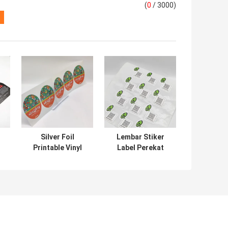
(
0
/ 3000)
Silver Foil
Lembar Stiker
Printable Vinyl
Label Perekat
Sticker Paper
Kode QR Sintetis
ng
Jars Dekoratif
Label Disesuaikan
Kertas Stiker
Dibuat Khusus
Tahan Air