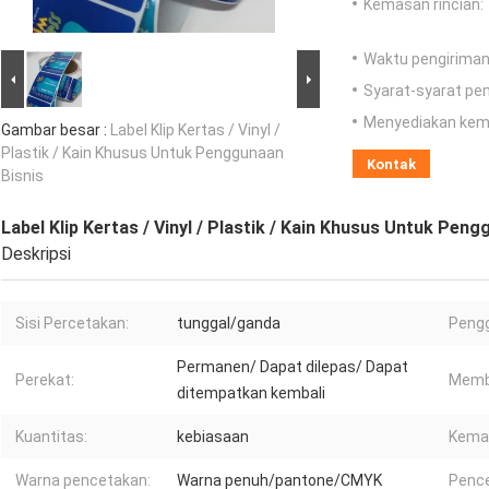
Kemasan rincian:
Waktu pengiriman
Syarat-syarat pe
Menyediakan ke
Gambar besar :
Label Klip Kertas / Vinyl /
Plastik / Kain Khusus Untuk Penggunaan
Kontak
Bisnis
Label Klip Kertas / Vinyl / Plastik / Kain Khusus Untuk Peng
Deskripsi
Sisi Percetakan:
tunggal/ganda
Peng
Permanen/ Dapat dilepas/ Dapat
Perekat:
Memb
ditempatkan kembali
Kuantitas:
kebiasaan
Kema
Warna pencetakan:
Warna penuh/pantone/CMYK
Pence