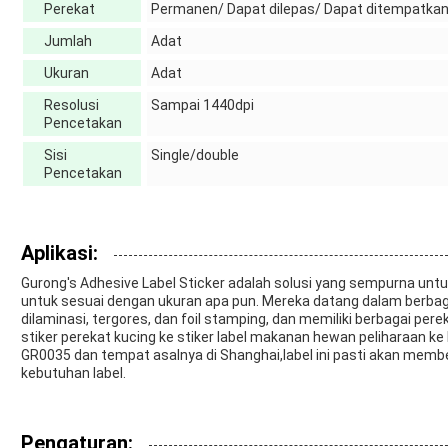
Perekat
Permanen/ Dapat dilepas/ Dapat ditempatkan
Jumlah
Adat
Ukuran
Adat
Resolusi
Sampai 1440dpi
Pencetakan
Sisi
Single/double
Pencetakan
Aplikasi:
Gurong's Adhesive Label Sticker adalah solusi yang sempurna untu
untuk sesuai dengan ukuran apa pun. Mereka datang dalam berbagai 
dilaminasi, tergores, dan foil stamping, dan memiliki berbagai per
stiker perekat kucing ke stiker label makanan hewan peliharaan k
GR0035 dan tempat asalnya di Shanghai,label ini pasti akan memb
kebutuhan label.
Pengaturan: