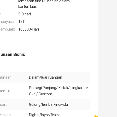
lembaran film PE bagian dalam,
karton luar.
:
5-8 hari
mbayaran:
T/T
mampuan:
100000/Hari
gunaan Bisnis
gunaan:
Dalam/luar ruangan
Persegi Panjang/ Kotak/ Lingkaran/
entuk:
Oval/ Custom
san:
Gulung/lembar/individu
takan:
Digital/layar/flexo