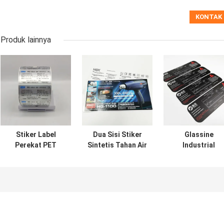
Produk lainnya
Stiker Label
Dua Sisi Stiker
Glassine
Perekat PET
Sintetis Tahan Air
Industrial
BOPP Label Perak
BOPP Film CMYK
Adhesive Label
Matte Industri
Perekat Kertas
Stiker Varnishi
Tahan Air
Sintetis
Label Bahan
Makanan