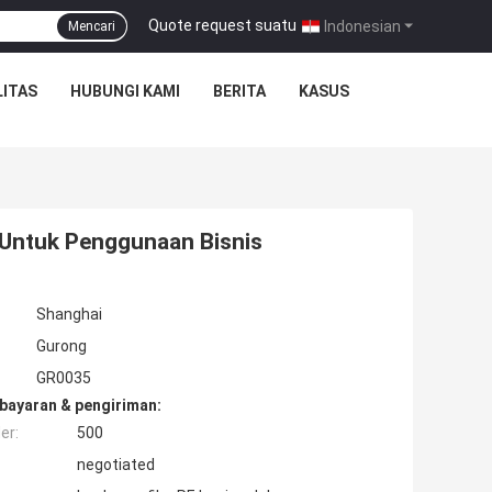
Quote request suatu
|
Indonesian
Mencari
ITAS
HUBUNGI KAMI
BERITA
KASUS
us Untuk Penggunaan Bisnis
Shanghai
Gurong
GR0035
bayaran & pengiriman:
er:
500
negotiated