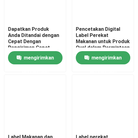
Dapatkan Produk
Pencetakan Digital
Anda Ditandai dengan
Label Perekat
Cepat Dengan
Makanan untuk Produk
Pengiriman Cepat
Oval dalam Permintaan
Dengan Mesin Label
Tinggi
mengirimkan
mengirimkan
Sticker Botol Express
permintaan
permintaan
Rumah
Tentang kita
Kontak
Label Makanan dan
Label perekat