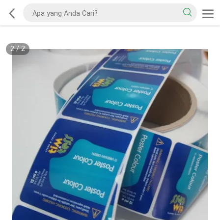
2
/
2