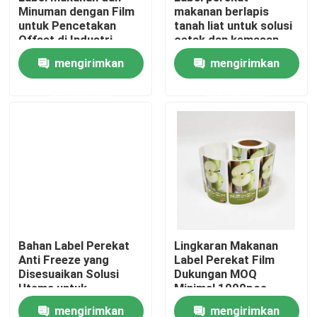
Minuman dengan Film
makanan berlapis
untuk Pencetakan
tanah liat untuk solusi
Offset di Industri
cetak dan kemasan
Produk
Kemasan Minuman
CMYK
mengirimkan
mengirimkan
Stiker label perekat
permintaan
permintaan
Stiker label kemasan
Label Ritel Kustom
Label Perekat Makanan
Bahan Label Perekat
Lingkaran Makanan
Anti Freeze yang
Label Perekat Film
Label Botol Minuman
Disesuaikan Solusi
Dukungan MOQ
Utama untuk
Minimal 1000pcs
Kebutuhan
Label Kosmetik Tahan Air
mengirimkan
mengirimkan
Pencetakan CMYK