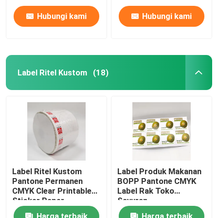
Hubungi kami
Hubungi kami
Tur Pabrik
Kontrol kualitas
Label Ritel Kustom
(18)
Hubungi kami
Berita
kasus
Label Ritel Kustom
Label Produk Makanan
Pantone Permanen
BOPP Pantone CMYK
Stiker label perekat
CMYK Clear Printable
Label Rak Toko
Sticker Paper
Sayuran
Stiker label kemasan
Harga terbaik
Harga terbaik