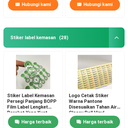
Hubungi kami
Hubungi kami
Stiker label kemasan
(28)
Rumah
Stiker Label Kemasan
Logo Cetak Stiker
Persegi Panjang BOPP
Warna Pantone
Film Label Lengket
Disesuaikan Tahan Air
Produk
Perekat Yang Kuat
Glossy Roll Vinyl
Sticker
Harga terbaik
Harga terbaik
Tentang kami