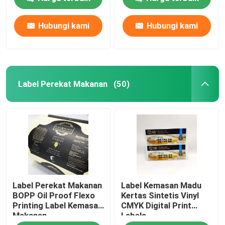
Hubungi kami
Hubungi kami
Label Ritel Kustom
Label Perekat Makanan
Label Perekat Makanan
(50)
Label Botol Minuman
Label Kosmetik Tahan Air
Pencetakan Label Farmasi
Label Anggur Perekat
Label Perekat Makanan
Label Kemasan Madu
BOPP Oil Proof Flexo
Kertas Sintetis Vinyl
Printing Label Kemasan
CMYK Digital Print
Makanan
Labels
Label produk kimia