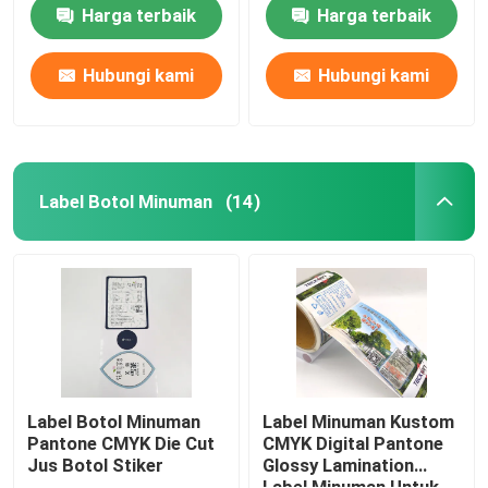
Harga terbaik
Harga terbaik
Label Kebutuhan Rumah Tangga
Hubungi kami
Hubungi kami
Stiker Label Peringatan
Label Anti Palsu
Label Botol Minuman
(14)
Pencetakan Label Data Variabel
Stiker Epoxy 3D
Stiker Die Cut Kustom
Label Botol Minuman
Label Minuman Kustom
Pantone CMYK Die Cut
CMYK Digital Pantone
Jus Botol Stiker
Glossy Lamination
Patch Perbaikan Tiup
Label Minuman Untuk